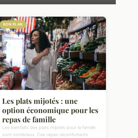
BON PLAN
Les plats mijotés : une
option économique pour les
repas de famille
Les bienfaits des plats mijotés pour la famille
sont nombreux. Ces repas réconfortants