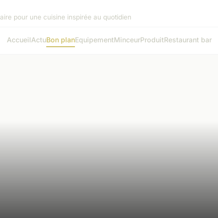
aire pour une cuisine inspirée au quotidien
Accueil
Actu
Bon plan
Equipement
Minceur
Produit
Restaurant bar