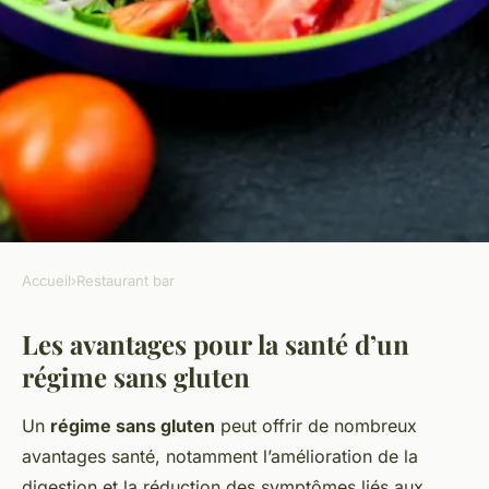
Accueil
›
Restaurant bar
RESTAURANT BAR
Les avantages pour la santé d’un
Les bienfaits des menus sans
régime sans gluten
gluten dans les restaurants
Un
régime sans gluten
peut offrir de nombreux
admin
•
25 janvier 2025
•
5 min de lecture
avantages santé
, notamment l’amélioration de la
digestion et la réduction des symptômes liés aux